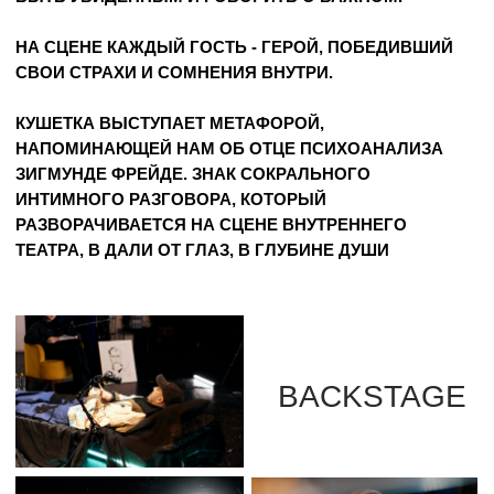
BACKSTAGE
ТАЙНЫЕ ХРОНИКИ
КИНО
ДРОПЫ
О БРЕНДЕ
КАТАЛОГ
КОНТАКТЫ
ОБМЕН/ВОЗВРАТ
ДОСТАВКА
И ОПЛАТА
INSTAGRAM*
TELEGRAM*
WHATSAPP*
YOUTUBE
БУДЬТЕ В КУРСЕ НОВОСТЕЙ
Первыми узнавайте о новых дропах,
выпусках и хрониках
ПОДПИСАТЬСЯ