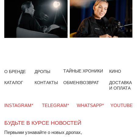
Нажимая на кнопку «Подписаться» Вы соглашаетесь на обработку персональных
данных и получение новостей, а также подтверждаете, что ознакомились
с
политикой конфиденциальности
*компания Meta признана экстремистской
Пользовательское
Политика
в РФ
соглашение
конфиденциальности
ИП Никитина Анастасия Александровна
ИНН: 590419369904
© 2025 Все права защищены