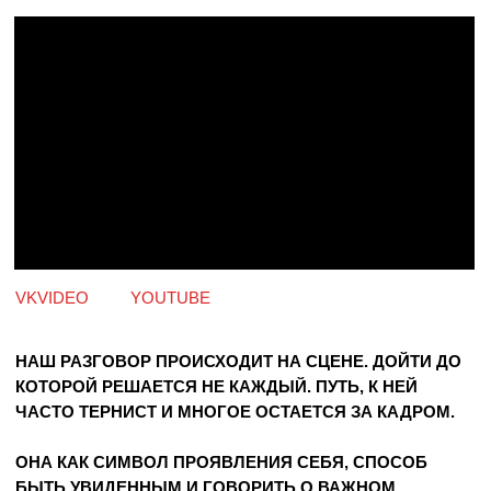
VKVIDEO
YOUTUBE
НАШ РАЗГОВОР ПРОИСХОДИТ НА СЦЕНЕ. ДОЙТИ ДО
КОТОРОЙ РЕШАЕТСЯ НЕ КАЖДЫЙ. ПУТЬ, К НЕЙ
ЧАСТО ТЕРНИСТ И МНОГОЕ ОСТАЕТСЯ ЗА КАДРОМ.
ОНА КАК СИМВОЛ ПРОЯВЛЕНИЯ СЕБЯ, СПОСОБ
БЫТЬ УВИДЕННЫМ И ГОВОРИТЬ О ВАЖНОМ.
НА СЦЕНЕ КАЖДЫЙ ГОСТЬ - ГЕРОЙ, ПОБЕДИВШИЙ
СВОИ СТРАХИ И СОМНЕНИЯ ВНУТРИ.
КУШЕТКА ВЫСТУПАЕТ МЕТАФОРОЙ,
НАПОМИНАЮЩЕЙ НАМ ОБ ОТЦЕ ПСИХОАНАЛИЗА
ЗИГМУНДЕ ФРЕЙДЕ. ЗНАК СОКРАЛЬНОГО
ИНТИМНОГО РАЗГОВОРА, КОТОРЫЙ
РАЗВОРАЧИВАЕТСЯ НА СЦЕНЕ ВНУТРЕННЕГО
ТЕАТРА, В ДАЛИ ОТ ГЛАЗ, В ГЛУБИНЕ ДУШИ