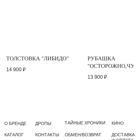
БУДЬТЕ В КУРСЕ НОВОСТЕЙ
Первыми узнавайте о новых дропах,
выпусках и хрониках
ПОДПИСАТЬСЯ
Нажимая на кнопку «Подписаться» Вы соглашаетесь на обработку персональных
данных и получение новостей, а также подтверждаете, что ознакомились
с
политикой конфиденциальности
ТОЛСТОВКА "ЛИБИДО"
РУБАШКА
"ОСТОРОЖНО,ЧУВ
14 900
₽
*компания Meta признана экстремистской
Пользовательское
Политика
"
в РФ
соглашение
конфиденциальности
13 900
₽
ИП Никитина Анастасия Александровна
ИНН: 590419369904
© 2025 Все права защищены