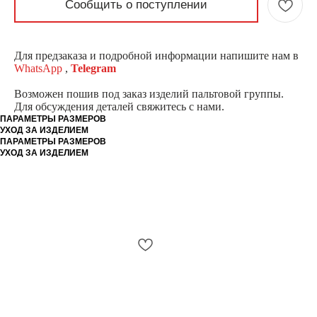
Сообщить о поступлении
Для предзаказа и подробной информации напишите нам в
WhatsApp
,
Telegram
Возможен пошив под заказ изделий пальтовой группы.
Для обсуждения деталей свяжитесь с нами.
ПАРАМЕТРЫ РАЗМЕРОВ
УХОД ЗА ИЗДЕЛИЕМ
ПАРАМЕТРЫ РАЗМЕРОВ
УХОД ЗА ИЗДЕЛИЕМ
ТАЙНЫЕ ХРОНИКИ
КИНО
ДРОПЫ
О БРЕНДЕ
КАТАЛОГ
КОНТАКТЫ
ОБМЕН/ВОЗВРАТ
ДОСТАВКА
И ОПЛАТА
INSTAGRAM*
TELEGRAM*
WHATSAPP*
YOUTUBE