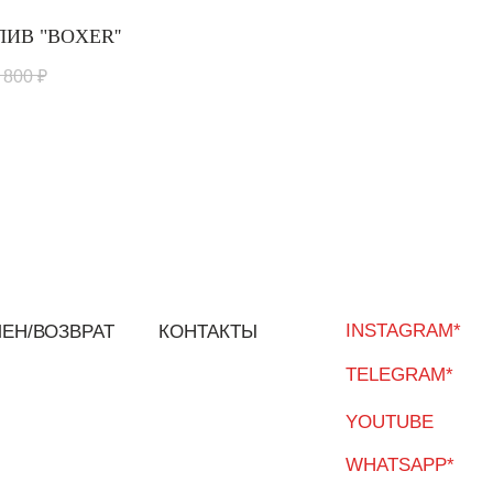
ИВ "BOXER''
 800
₽
INSTAGRAM*
КОНТАКТЫ
TELEGRAM*
YOUTUBE
WHATSAPP*
ПОДПИСАТЬСЯ
и получение новостей,
льское соглашение
Политика конфиденциальности