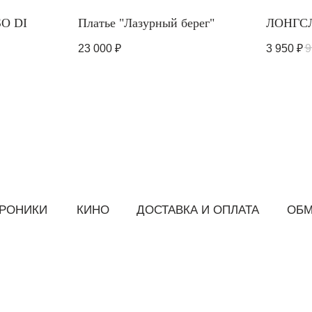
O DI
Платье "Лазурный берег"
ЛОНГСЛ
23 000
₽
3 950
₽
9
КИ
КИНО
ДОСТАВКА И ОПЛАТА
ОБМЕН/ВОЗВРАТ
Е НОВОСТЕЙ
 дропах,
Нажимая на кнопку «Подписаться» Вы соглашаетесь на обработку персональных данных 
а также подтверждаете, что ознакомились с
политикой конфиденциальности
: 590419369904
*компания Meta признана экстремистской в РФ
Пользовате