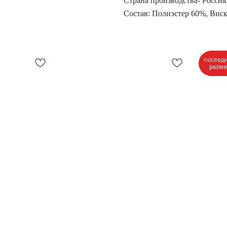
Страна производства- Россия
Состав: Полиэстер 60%, Вис
послед
разме