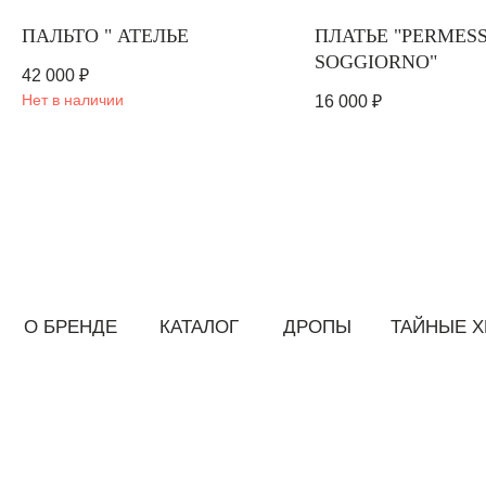
ПАЛЬТО " АТЕЛЬЕ
ПЛАТЬЕ "PERMESS
SOGGIORNO"
42 000
₽
Нет в наличии
16 000
₽
О БРЕНДЕ
КАТАЛОГ
ДРОПЫ
ТАЙНЫЕ ХРОНИ
БУДЬТЕ В КУРС
Первыми узнавайте о новых
выпусках и хрониках
© 2025 Все права защищены
ИП Никитина Анастасия Александровна
ИНН