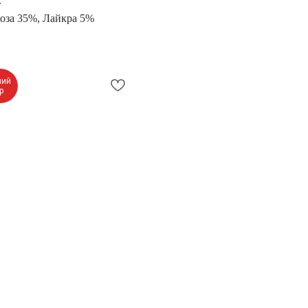
.
коза 35%, Лайкра 5%
ний
р